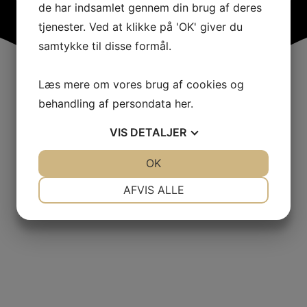
de har indsamlet gennem din brug af deres
tjenester. Ved at klikke på 'OK' giver du
samtykke til disse formål.
Læs mere om vores brug af cookies og
behandling af persondata
her
.
VIS
DETALJER
JA
NEJ
OK
JA
NEJ
NØDVENDIGE
PRÆFERENCER
AFVIS ALLE
JA
NEJ
JA
NEJ
MARKETING
STATISTIK