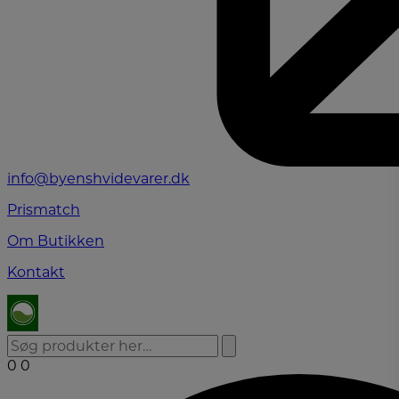
info@byenshvidevarer.dk
Prismatch
Om Butikken
Kontakt
0
0