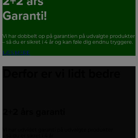
2+2 års
Garanti!
Vi har dobbelt op på garantien på udvalgte produkter
– så du er sikret i 4 år og kan føle dig endnu tryggere.
LÆS MERE
Derfor er vi lidt bedre
2+2 års garanti
Vi har udvidet garanti på udvalgte produkter
– så du er sikret i 4 år.