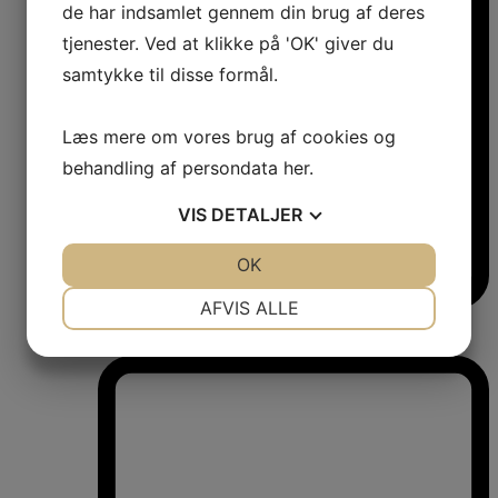
de har indsamlet gennem din brug af deres
tjenester. Ved at klikke på 'OK' giver du
samtykke til disse formål.
Læs mere om vores brug af cookies og
behandling af persondata
her
.
VIS
DETALJER
JA
NEJ
OK
JA
NEJ
NØDVENDIGE
PRÆFERENCER
AFVIS ALLE
Vinkøleskabe
JA
NEJ
JA
NEJ
Vinkøleskabe
MARKETING
STATISTIK