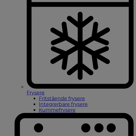
Frysere
Fritstående frysere
Integrerbare frysere
Kummefrysere