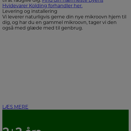
til at rådgive dig.
Find din nærmeste Byens
Hvidevarer Kolding forhandler her.
Levering og installering
Vi leverer naturligvis gerne din nye mikroovn hjem til
dig, og har du en gammel mikroovn, tager vi den
også med glæde med til genbrug.
Om det nye
energimærke
Der er kommet nye regler for energimærkning fra EU
pr. 1. marts 2021. Læs om de nye mærkninger her
LÆS MERE