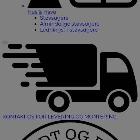
Hus & Have
Støvsugere
Almindelige støvsugere
Ledningsfri støvsugere
KONTAKT OS FOR LEVERING OG MONTERING