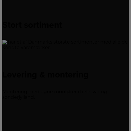
Stort sortiment
Vi har et af Danmarks største sortimenter med alle de
kendte varemærker.
Levering & montering
Montering med egne montører i hele syd og
sønderjylland.