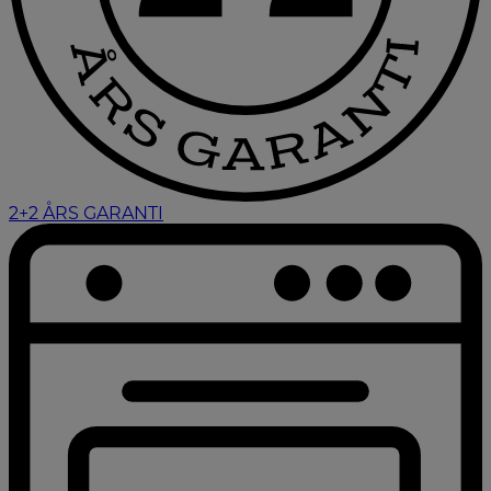
2+2 ÅRS GARANTI