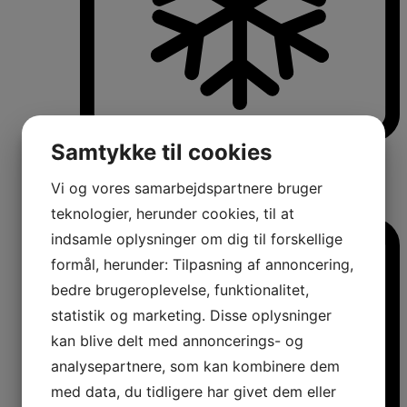
Samtykke til cookies
Køle-/fryseskabe
Fritstående køle-/fryseskabe
Integrerbare køle-/fryseskabe
Vi og vores samarbejdspartnere bruger
Køleskabe med fryseboks
Amerikanerkøleskabe
teknologier, herunder cookies, til at
indsamle oplysninger om dig til forskellige
formål, herunder: Tilpasning af annoncering,
bedre brugeroplevelse, funktionalitet,
statistik og marketing. Disse oplysninger
kan blive delt med annoncerings- og
analysepartnere, som kan kombinere dem
med data, du tidligere har givet dem eller