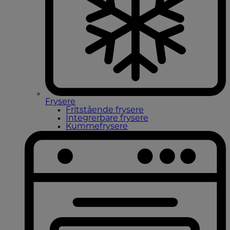
Frysere
Fritstående frysere
Integrerbare frysere
Kummefrysere