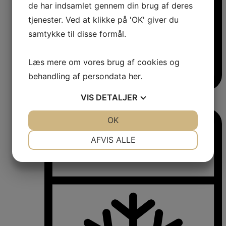
de har indsamlet gennem din brug af deres
tjenester. Ved at klikke på 'OK' giver du
samtykke til disse formål.
Læs mere om vores brug af cookies og
behandling af persondata
her
.
VIS
DETALJER
Vinkøleskabe
Vinkøleskabe
JA
NEJ
OK
JA
NEJ
NØDVENDIGE
PRÆFERENCER
AFVIS ALLE
JA
NEJ
JA
NEJ
MARKETING
STATISTIK