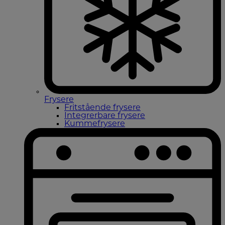
Frysere
Fritstående frysere
Integrerbare frysere
Kummefrysere