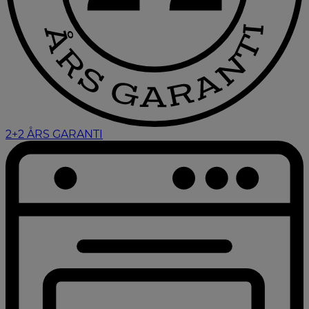
2+2 ÅRS GARANTI