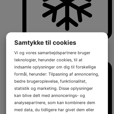
Samtykke til cookies
Køle-/fryseskabe
Fritstående køle-/fryseskabe
Integrerbare køle-/fryseskabe
Vi og vores samarbejdspartnere bruger
Køleskabe med fryseboks
Amerikanerkøleskabe
teknologier, herunder cookies, til at
indsamle oplysninger om dig til forskellige
formål, herunder: Tilpasning af annoncering,
bedre brugeroplevelse, funktionalitet,
statistik og marketing. Disse oplysninger
kan blive delt med annoncerings- og
analysepartnere, som kan kombinere dem
med data, du tidligere har givet dem eller