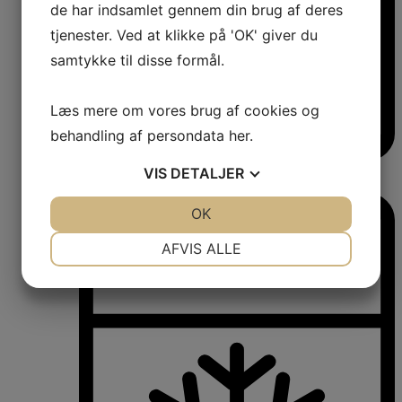
de har indsamlet gennem din brug af deres
tjenester. Ved at klikke på 'OK' giver du
samtykke til disse formål.
Læs mere om vores brug af cookies og
behandling af persondata
her
.
VIS
DETALJER
Vinkøleskabe
Vinkøleskabe
JA
NEJ
OK
JA
NEJ
NØDVENDIGE
PRÆFERENCER
AFVIS ALLE
JA
NEJ
JA
NEJ
MARKETING
STATISTIK