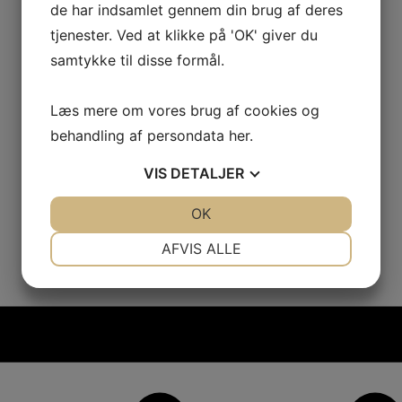
de har indsamlet gennem din brug af deres
tjenester. Ved at klikke på 'OK' giver du
samtykke til disse formål.
Læs mere om vores brug af cookies og
behandling af persondata
her
.
VIS
DETALJER
JA
NEJ
OK
JA
NEJ
NØDVENDIGE
PRÆFERENCER
AFVIS ALLE
JA
NEJ
JA
NEJ
MARKETING
STATISTIK