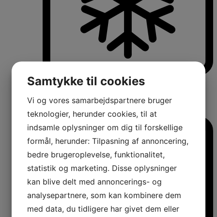
Samtykke til cookies
Køle-/fryseskabe
Fritstående køle-/fryseskabe
Integrerbare køle-/fryseskabe
Vi og vores samarbejdspartnere bruger
Køleskabe med fryseboks
Amerikanerkøleskabe
teknologier, herunder cookies, til at
indsamle oplysninger om dig til forskellige
formål, herunder: Tilpasning af annoncering,
bedre brugeroplevelse, funktionalitet,
statistik og marketing. Disse oplysninger
kan blive delt med annoncerings- og
analysepartnere, som kan kombinere dem
med data, du tidligere har givet dem eller