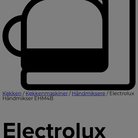
Køkken
/
Køkkenmaskiner
/
Håndmiksere
/ Electrolux
Håndmikser EHM4B
Electrolux