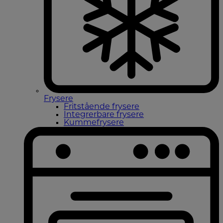
Frysere
Fritstående frysere
Integrerbare frysere
Kummefrysere