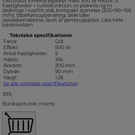
Electrolux EHM4B elpisker med 500 W motor, 5
hastigheder + turbofunktion, to piskeris og to
dejkroge i rustfrit stål, kompakt størrelse (205×90×166
mm), tilbehørsopbevaring, dele tåler
opvaskemaskine, lavet af genbrugsplast.
Læs hele
beskrivelsen
Tekniske specifikationer
Farve:
Grå
Effekt:
500 W
Antal hastigheder:
5
Højde:
166
Bredde:
205 mm
Dybde:
90 mm
Vægt:
1.26
Se alle tekniske specifikationer
399,-
Butikspris inkl. moms