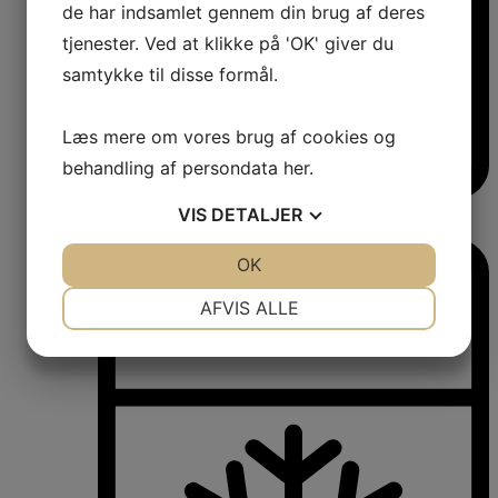
de har indsamlet gennem din brug af deres
tjenester. Ved at klikke på 'OK' giver du
samtykke til disse formål.
Læs mere om vores brug af cookies og
behandling af persondata
her
.
VIS
DETALJER
Vinkøleskabe
Vinkøleskabe
JA
NEJ
OK
JA
NEJ
NØDVENDIGE
PRÆFERENCER
AFVIS ALLE
JA
NEJ
JA
NEJ
MARKETING
STATISTIK