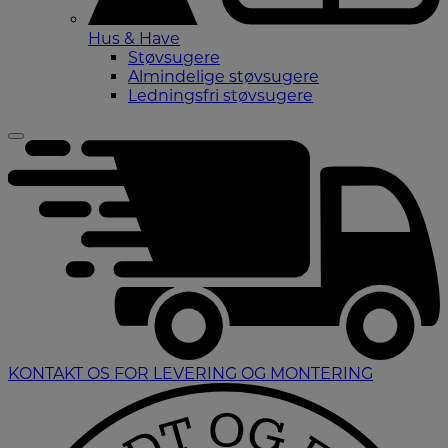
Hus & Have
Støvsugere
Almindelige støvsugere
Ledningsfri støvsugere
KONTAKT OS FOR LEVERING OG MONTERING