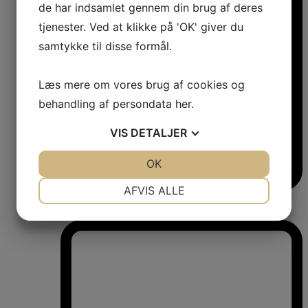
de har indsamlet gennem din brug af deres
tjenester. Ved at klikke på 'OK' giver du
samtykke til disse formål.
Læs mere om vores brug af cookies og
behandling af persondata
her
.
VIS
DETALJER
JA
NEJ
OK
JA
NEJ
NØDVENDIGE
PRÆFERENCER
AFVIS ALLE
Vinkøleskabe
JA
NEJ
JA
NEJ
Vinkøleskabe
MARKETING
STATISTIK