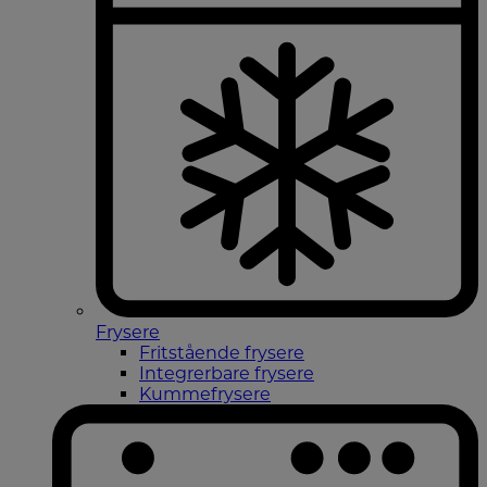
Frysere
Fritstående frysere
Integrerbare frysere
Kummefrysere