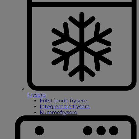
Frysere
Fritstående frysere
Integrerbare frysere
Kummefrysere