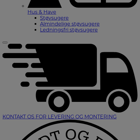
Hus & Have
Støvsugere
Almindelige støvsugere
Ledningsfri støvsugere
KONTAKT OS FOR LEVERING OG MONTERING