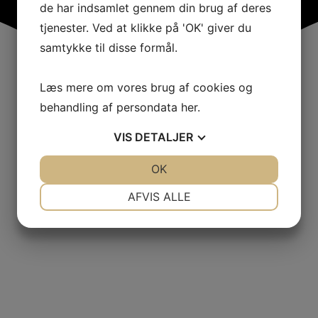
de har indsamlet gennem din brug af deres
tjenester. Ved at klikke på 'OK' giver du
samtykke til disse formål.
Læs mere om vores brug af cookies og
behandling af persondata
her
.
VIS
DETALJER
JA
NEJ
OK
JA
NEJ
NØDVENDIGE
PRÆFERENCER
AFVIS ALLE
JA
NEJ
JA
NEJ
MARKETING
STATISTIK