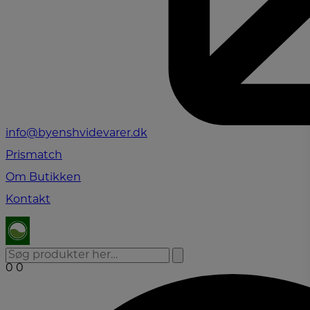
info@byenshvidevarer.dk
Prismatch
Om Butikken
Kontakt
0
0