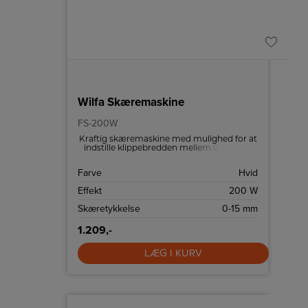
Wilfa Skæremaskine
FS-200W
Kraftig skæremaskine med mulighed for at
indstille klippebredden mellem 0-15 mm.
Farve
Hvid
Effekt
200 W
Skæretykkelse
0-15 mm
1.209,-
LÆG I KURV