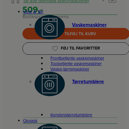
Se alle tekniske specifikationer
509,-
Vask & Tør
Butikspris inkl. moms
Vaskemaskiner
TILFØJ TIL KURV
FØJ TIL FAVORITTER
Frontbetjente vaskemaskiner
Topbetjente vaskemaskiner
Vaske-tørremaskiner
Tørretumblere
Kondenstørretumblere
Opvask