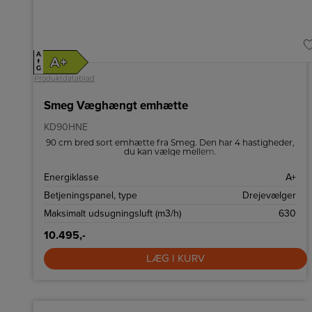
A
A+
↑
G
Produktdatablad
Smeg Væghængt emhætte
KD90HNE
90 cm bred sort emhætte fra Smeg. Den har 4 hastigheder,
du kan vælge mellem.
Energiklasse
A+
Betjeningspanel, type
Drejevælger
Maksimalt udsugningsluft (m3/h)
630
10.495,-
LÆG I KURV