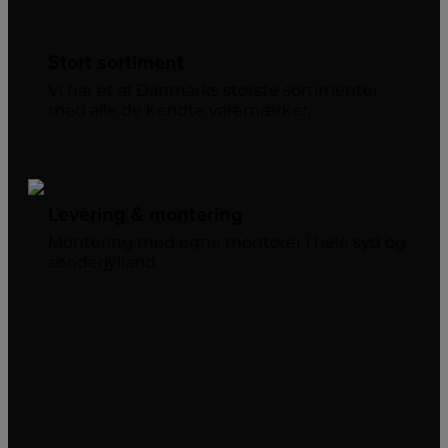
Stort sortiment
Vi har et af Danmarks største sortimenter
med alle de kendte varemærker.
Levering & montering
Montering med egne montører i hele syd og
sønderjylland.