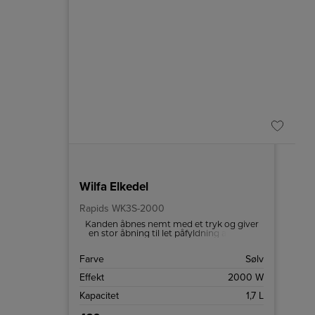
Wilfa Elkedel
Rapids WK3S-2000
Kanden åbnes nemt med et tryk og giver
en stor åbning til let påfyldning af vand.
Farve
Sølv
Effekt
2000 W
Kapacitet
1,7 L