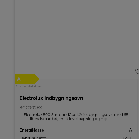
A
Produktdatablad
Electrolux Indbygningsovn
BOC002EX
Electrolux 500 SurroundCook® indbygningsovn med 65
liters kapacitet, multilevel bagning og AquaClean
damprengøring – effektiv, kompakt og nem at installere.
Energiklasse
A
Ovnrum netto
65 L