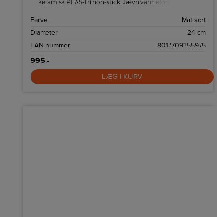
keramisk PFAS-fri non-stick. Jævn varmefordeling, alle
komfurtyper inkl. induktion, ovnfast til 250 °C og
opvaskemaskinesikker. Ergonomisk stålhåndtag, holdbar
Farve
Mat sort
konstruktion og italiensk design.
Diameter
24 cm
EAN nummer
8017709355975
995,-
LÆG I KURV