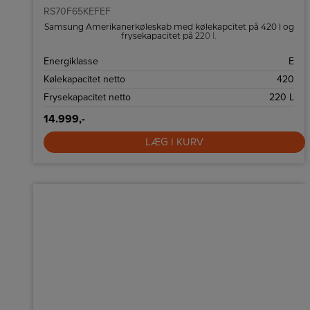
RS70F65KEFEF
Samsung Amerikanerkøleskab med kølekapcitet på 420 l og
frysekapacitet på 220 l.
Energiklasse
E
Kølekapacitet netto
420
Frysekapacitet netto
220 L
14.999,-
LÆG I KURV