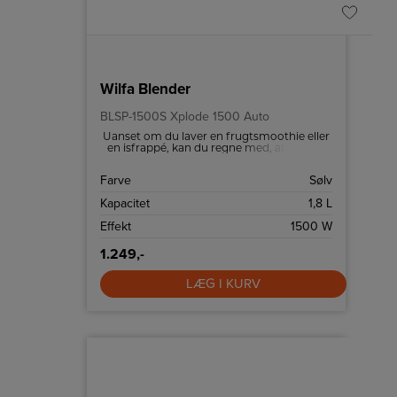
Wilfa Blender
BLSP-1500S Xplode 1500 Auto
Uanset om du laver en frugtsmoothie eller
en isfrappé, kan du regne med, at Xplode
1500 Auto klarer opgaven med glans.
Farve
Sølv
Kapacitet
1,8 L
Effekt
1500 W
1.249,-
LÆG I KURV