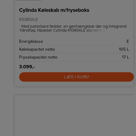
Cylinda Køleskab m/fryseboks
K1085XLE
Med justerbare fødder, en genhængsbar dør og integreret
håndtag, tilpasser Cylinda K1085XLE sig nemt til dit køkkens
layout.
Energiklasse
E
Kølekapacitet netto
105 L
Frysekapacitet netto
17 L
3.099,-
LÆG I KURV