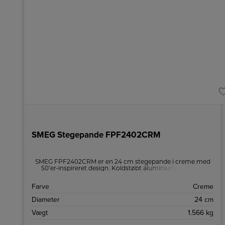
SMEG Stegepande FPF2402CRM
SMEG FPF2402CRM er en 24 cm stegepande i creme med
50’er‑inspireret design. Koldstøbt aluminium, PFAS‑fri
keramisk non‑stick og nittet stålhåndtag. Egnet til alle
varmekilder, ovnfast op til 250 °C, inklusive induktion.
Farve
Creme
Diameter
24 cm
Vægt
1.566 kg