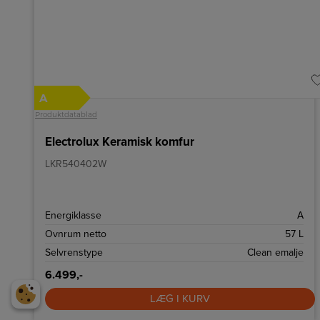
A
Produktdatablad
Electrolux Keramisk komfur
LKR540402W
Energiklasse
A
Ovnrum netto
57 L
Selvrenstype
Clean emalje
6.499,-
LÆG I KURV