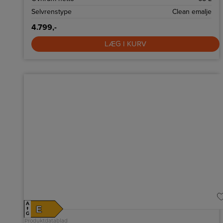
Selvrenstype
Clean emalje
4.799,-
LÆG I KURV
A
E
↑
G
Produktdatablad