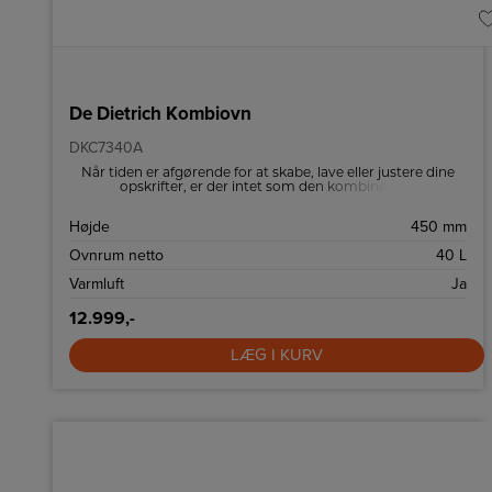
De Dietrich Kombiovn
DKC7340A
Når tiden er afgørende for at skabe, lave eller justere dine
opskrifter, er der intet som den kombinerede
multifunktionsmikroovn. Den optøs på rekordtid,
genopvarmer, steger og kan tilberede to store retter på én
Højde
450 mm
gang takket være Fan-Assist-funktionen - alt imens den
bevarer smagen og næringsværdien af ​​dine kreationer.
Ovnrum netto
40 L
Dette er både en mikroovn og varmluftovn.
Varmluft
Ja
12.999,-
LÆG I KURV