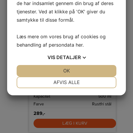
de har indsamlet gennem din brug af deres
tjenester. Ved at klikke på 'OK' giver du
samtykke til disse formål.
Læs mere om vores brug af cookies og
behandling af persondata
her
.
VIS
DETALJER
Wilfa Rejse elkedel
TK-1000
JA
NEJ
OK
JA
NEJ
Smart lille elkedel til rejsen, der kan rumme
0,5 liter. Der medfølger rejsesæt med to
NØDVENDIGE
PRÆFERENCER
AFVIS ALLE
krus, en mælkekop og to skeer.
Effekt
1000 W
JA
NEJ
JA
NEJ
Kapacitet
500 ml
MARKETING
STATISTIK
Farve
Rustfri stål
289,-
LÆG I KURV