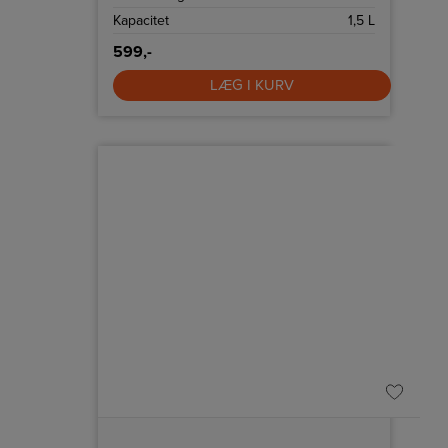
Kapacitet
1,5 L
599,-
LÆG I KURV