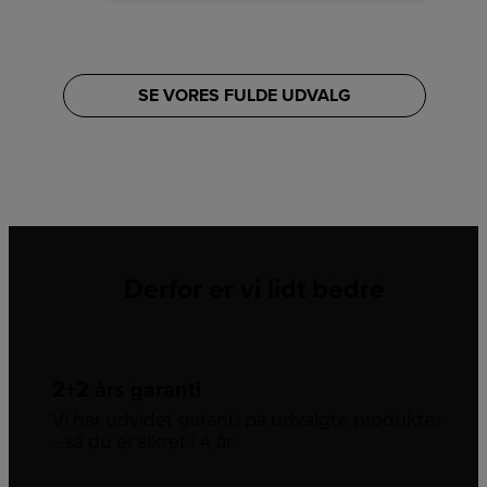
SE VORES FULDE UDVALG
Derfor er vi lidt bedre
2+2 års garanti
Vi har udvidet garanti på udvalgte produkter
– så du er sikret i 4 år.