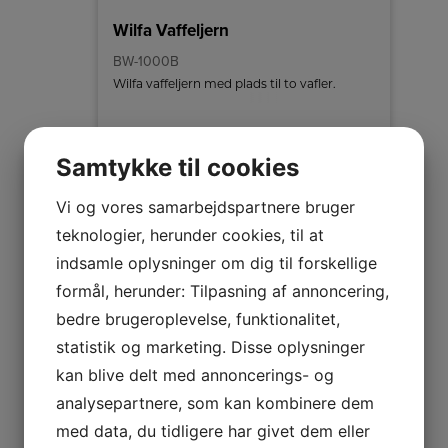
Wilfa Vaffeljern
BW-1000B
Wilfa vaffeljern med plads til to vafler.
Farve
Sort
Effekt
1000 W
Samtykke til cookies
Antal vafler
2
Vi og vores samarbejdspartnere bruger
479,-
teknologier, herunder cookies, til at
LÆG I KURV
indsamle oplysninger om dig til forskellige
formål, herunder: Tilpasning af annoncering,
bedre brugeroplevelse, funktionalitet,
statistik og marketing. Disse oplysninger
kan blive delt med annoncerings- og
analysepartnere, som kan kombinere dem
med data, du tidligere har givet dem eller