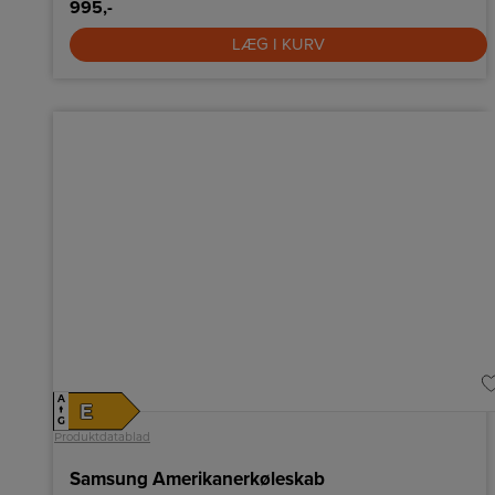
995,-
LÆG I KURV
A
E
↑
G
Produktdatablad
Samsung Amerikanerkøleskab