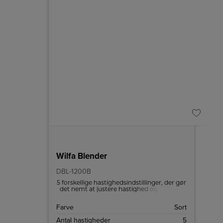
Wilfa Blender
DBL-1200B
5 forskellige hastighedsindstillinger, der gør
det nemt at justere hastighed og kraft for
at få perfekte resultater
Farve
Sort
Antal hastigheder
5