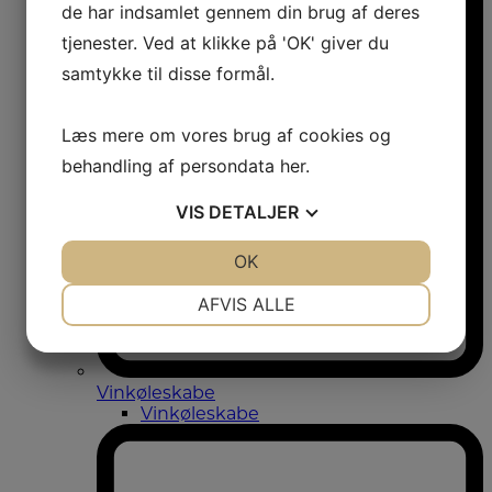
de har indsamlet gennem din brug af deres
tjenester. Ved at klikke på 'OK' giver du
samtykke til disse formål.
Læs mere om vores brug af cookies og
behandling af persondata
her
.
VIS
DETALJER
JA
NEJ
OK
JA
NEJ
NØDVENDIGE
PRÆFERENCER
AFVIS ALLE
JA
NEJ
JA
NEJ
MARKETING
STATISTIK
Vinkøleskabe
Vinkøleskabe