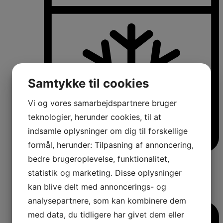
Samtykke til cookies
Vi og vores samarbejdspartnere bruger
teknologier, herunder cookies, til at
indsamle oplysninger om dig til forskellige
formål, herunder: Tilpasning af annoncering,
bedre brugeroplevelse, funktionalitet,
Køle-/fryseskabe
Fritstående køle-/fryseskabe
statistik og marketing. Disse oplysninger
Integrerbare køle-/fryseskabe
kan blive delt med annoncerings- og
Køleskabe med fryseboks
Amerikanerkøleskabe
analysepartnere, som kan kombinere dem
med data, du tidligere har givet dem eller