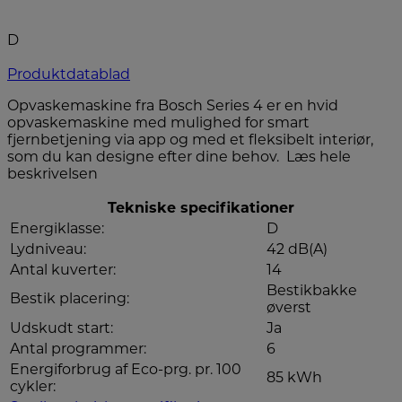
D
Produktdatablad
Opvaskemaskine fra
Bosch
Series 4 er en hvid
opvaskemaskine
med mulighed for smart
fjernbetjening via app og med et fleksibelt interiør,
som du kan designe efter dine behov.
Læs hele
beskrivelsen
Tekniske specifikationer
Energiklasse:
D
Lydniveau:
42 dB(A)
Antal kuverter:
14
Bestikbakke
Bestik placering:
øverst
Udskudt start:
Ja
Antal programmer:
6
Energiforbrug af Eco-prg. pr. 100
85 kWh
cykler: