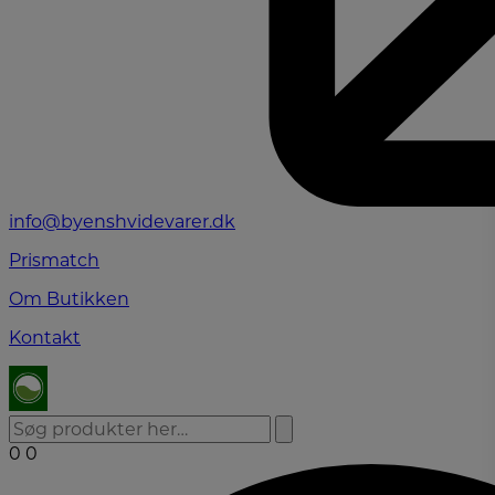
info@byenshvidevarer.dk
Prismatch
Om Butikken
Kontakt
0
0