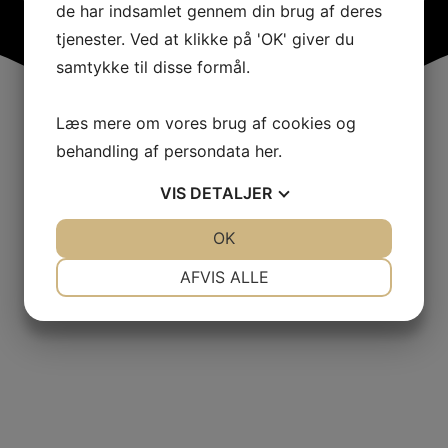
de har indsamlet gennem din brug af deres
tjenester. Ved at klikke på 'OK' giver du
samtykke til disse formål.
Læs mere om vores brug af cookies og
behandling af persondata
her
.
VIS
DETALJER
JA
NEJ
OK
JA
NEJ
NØDVENDIGE
PRÆFERENCER
AFVIS ALLE
JA
NEJ
JA
NEJ
MARKETING
STATISTIK