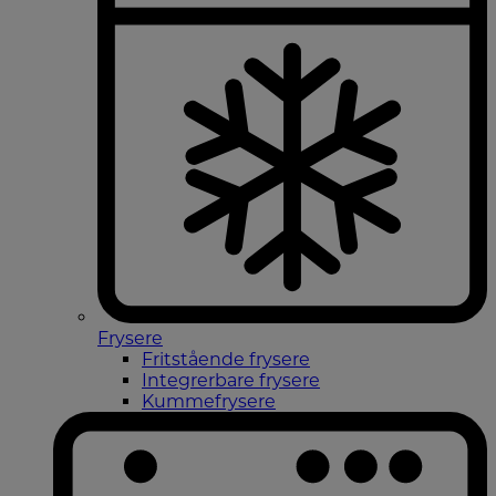
Frysere
Fritstående frysere
Integrerbare frysere
Kummefrysere