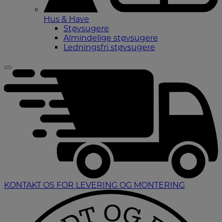
Hus & Have
Støvsugere
Almindelige støvsugere
Ledningsfri støvsugere
KONTAKT OS FOR LEVERING OG MONTERING