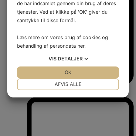
de har indsamlet gennem din brug af deres
tjenester. Ved at klikke på 'OK' giver du
samtykke til disse formål.
Læs mere om vores brug af cookies og
behandling af persondata
her
.
VIS
DETALJER
JA
NEJ
OK
JA
NEJ
NØDVENDIGE
PRÆFERENCER
AFVIS ALLE
Vinkøleskabe
JA
NEJ
JA
NEJ
Vinkøleskabe
MARKETING
STATISTIK