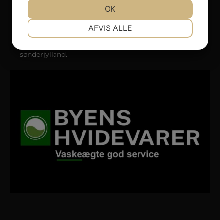
kendte varemærker.
JA
NEJ
OK
JA
NEJ
NØDVENDIGE
PRÆFERENCER
AFVIS ALLE
Levering & montering
JA
NEJ
JA
NEJ
Montering med egne montører i hele syd og
sønderjylland.
MARKETING
STATISTIK