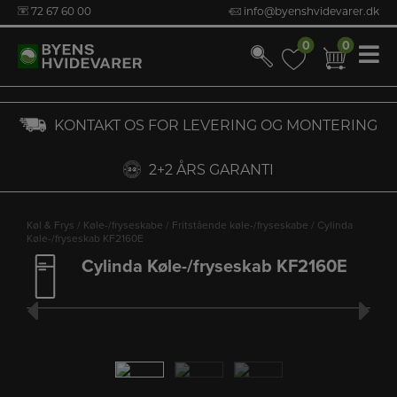
72 67 60 00
info@byenshvidevarer.dk
0
0
0
0
Hop
KONTAKT OS FOR LEVERING OG MONTERING
til
indholdet
2+2 ÅRS GARANTI
Køl & Frys
/
Køle-/fryseskabe
/
Fritstående køle-/fryseskabe
/ Cylinda
Køle-/fryseskab KF2160E
Cylinda Køle-/fryseskab KF2160E