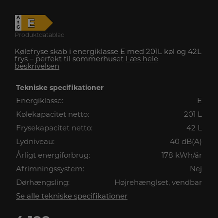
A
E
↑
G
Produktdatablad
Kølefryse skab i energiklasse E med 201L køl og 42L
frys – perfekt til sommerhuset
Læs hele
beskrivelsen
Tekniske specifikationer
Energiklasse:
E
Kølekapacitet netto:
201 L
Frysekapacitet netto:
42 L
Lydniveau:
40 dB(A)
Årligt energiforbrug:
178 kWh/år
Afrimningssystem:
Nej
Dørhængsling:
Højrehænglset, vendbar
Se alle tekniske specifikationer