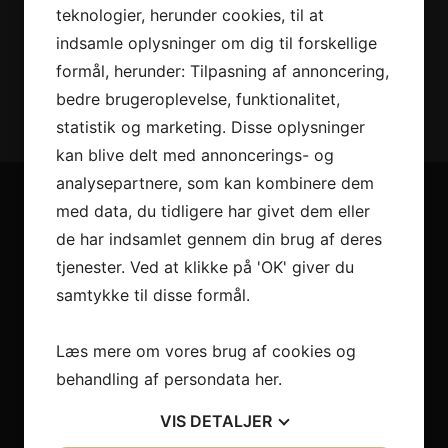
LÆG I KURV
teknologier, herunder cookies, til at
indsamle oplysninger om dig til forskellige
formål, herunder: Tilpasning af annoncering,
bedre brugeroplevelse, funktionalitet,
SE VORES FULDE UDVALG
statistik og marketing. Disse oplysninger
kan blive delt med annoncerings- og
analysepartnere, som kan kombinere dem
med data, du tidligere har givet dem eller
Derfor er vi lidt bedre
de har indsamlet gennem din brug af deres
tjenester. Ved at klikke på 'OK' giver du
2+2 års garanti
samtykke til disse formål.
Vi har udvidet garanti på udvalgte produkter
– så du er sikret i 4 år.
Læs mere om vores brug af cookies og
behandling af persondata
her
.
Stort sortiment
VIS
DETALJER
Vi har et af Danmarks største sortimenter med alle de