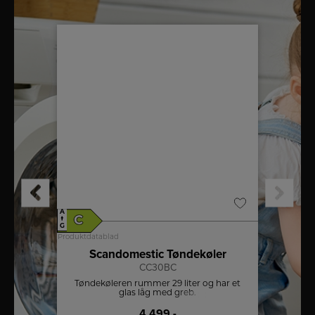
A
A
C
E
↑
↑
G
G
Produktdatablad
Produktdat
Scandomestic Tøndekøler
El
CC30BC
pacitet
Tøndekøleren rummer 29 liter og har et
Reducer
 84 L.
glas låg med greb.
300 
nemt is
4.499,-