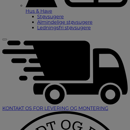
Hus & Have
Støvsugere
Almindelige støvsugere
Ledningsfri støvsugere
KONTAKT OS FOR LEVERING OG MONTERING