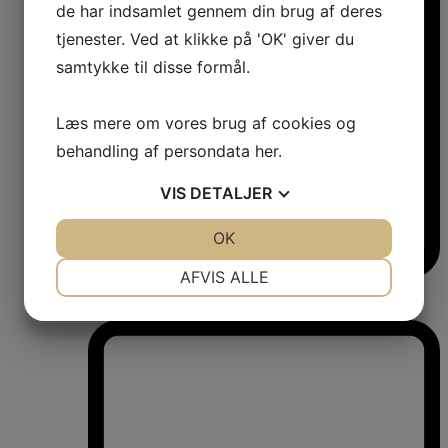
de har indsamlet gennem din brug af deres
tjenester. Ved at klikke på 'OK' giver du
samtykke til disse formål.
Læs mere om vores brug af cookies og
behandling af persondata
her
.
VIS
DETALJER
JA
NEJ
OK
JA
NEJ
NØDVENDIGE
PRÆFERENCER
AFVIS ALLE
Vinkøleskabe
JA
NEJ
JA
NEJ
Vinkøleskabe
MARKETING
STATISTIK