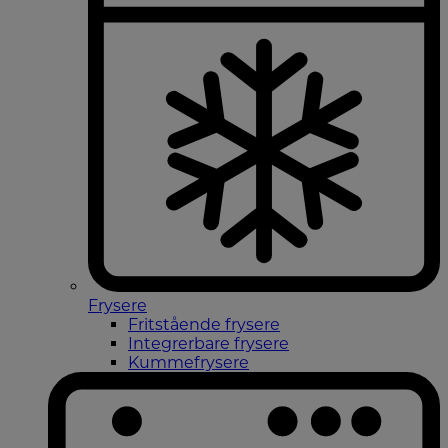
Frysere
Fritstående frysere
Integrerbare frysere
Kummefrysere