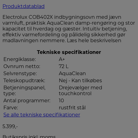
Produktdatablad
Electrolux COB402X indbygningsovn med jævn
varmluft, praktisk AquaClean damp-rengøring og stor
kapacitet til hverdag og gæster. Intuitiv betjening,
effektiv varmefordeling og pålidelig sikkerhed gør
madlavningen nemmere.
Læs hele beskrivelsen
Tekniske specifikationer
Energiklasse:
A+
Ovnrum netto:
72 L
Selvrenstype:
AquaClean
Teleskopudtræk:
Nej - Kan tilkøbes
Betjeningspanel,
Drejevælger med
type:
touchkontrol
Antal programmer:
10
Farve:
rustfrit stål
Se alle tekniske specifikationer
5.399,-
Butikspris inkl. moms