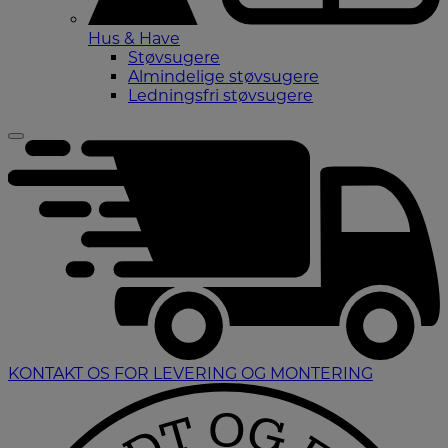
Hus & Have
Støvsugere
Almindelige støvsugere
Ledningsfri støvsugere
KONTAKT OS FOR LEVERING OG MONTERING