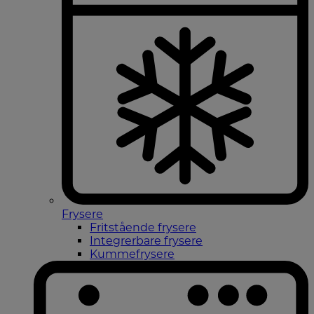
Frysere
Fritstående frysere
Integrerbare frysere
Kummefrysere