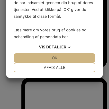
de har indsamlet gennem din brug af deres
tjenester. Ved at klikke på 'OK' giver du
samtykke til disse formål.
Læs mere om vores brug af cookies og
behandling af persondata
her
.
VIS
DETALJER
JA
NEJ
OK
JA
NEJ
NØDVENDIGE
PRÆFERENCER
AFVIS ALLE
Vinkøleskabe
JA
NEJ
JA
NEJ
Vinkøleskabe
MARKETING
STATISTIK