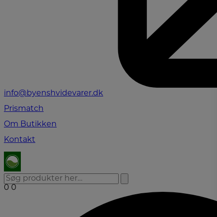
info@byenshvidevarer.dk
Prismatch
Om Butikken
Kontakt
0
0