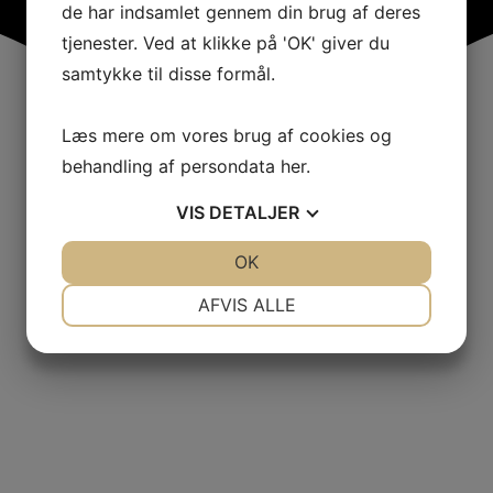
de har indsamlet gennem din brug af deres
tjenester. Ved at klikke på 'OK' giver du
samtykke til disse formål.
Læs mere om vores brug af cookies og
behandling af persondata
her
.
VIS
DETALJER
JA
NEJ
OK
JA
NEJ
NØDVENDIGE
PRÆFERENCER
AFVIS ALLE
JA
NEJ
JA
NEJ
MARKETING
STATISTIK