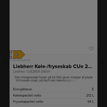
A
A
E
↑
↑
G
G
Produktdatablad
Pro
22 001
Liebherr Køle-/fryseskab CUe 2831-26 001
Liebherr CUE2831-26001
Den integrerede fryser på 54 liter giver masser af plads
til frossen mad, og NoFrost-teknologien sikrer, at du
s
aldrig behøver at bekymre dig om afrimning.
D
Energiklasse
E
7
Kølekapacitet netto
212 L
L
Frysekapacitet netto
54 L