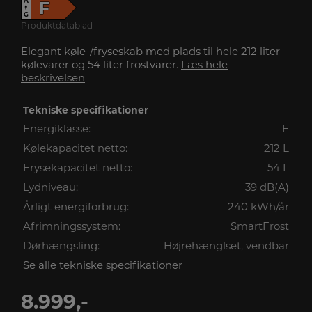
A
F
↑
G
Produktdatablad
Elegant køle-/fryseskab med plads til hele 212 liter
kølevarer og 54 liter frostvarer.
Læs hele
beskrivelsen
Tekniske specifikationer
Energiklasse:
F
Kølekapacitet netto:
212 L
Frysekapacitet netto:
54 L
Lydniveau:
39 dB(A)
Årligt energiforbrug:
240 kWh/år
Afrimningssystem:
SmartFrost
Dørhængsling:
Højrehænglset, vendbar
Se alle tekniske specifikationer
8.999,-