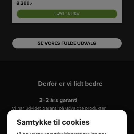
8.299,-
LÆG I KURV
SE VORES FULDE UDVALG
Derfor er vi lidt bedre
2+2 års garanti
Vi har udvidet garanti på udvalgte produkter
– så du er sikret i 4 år.
Samtykke til cookies
Stort sortiment