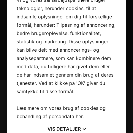
Vi og vores samarbejdspartnere bruger
Vi har et af Danmarks største sortimenter med alle de
teknologier, herunder cookies, til at
kendte varemærker.
indsamle oplysninger om dig til forskellige
formål, herunder: Tilpasning af annoncering,
Levering & montering
bedre brugeroplevelse, funktionalitet,
Montering med egne montører i hele syd og
statistik og marketing. Disse oplysninger
sønderjylland.
kan blive delt med annoncerings- og
analysepartnere, som kan kombinere dem
med data, du tidligere har givet dem eller
de har indsamlet gennem din brug af deres
tjenester. Ved at klikke på 'OK' giver du
samtykke til disse formål.
Andre kiggede også på
Læs mere om vores brug af cookies og
behandling af persondata
her
.
VIS
DETALJER