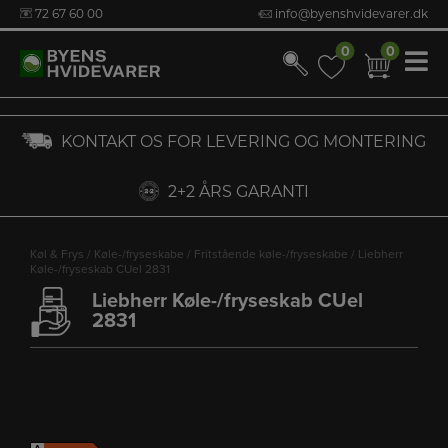
72 67 60 00
info@byenshvidevarer.dk
0
0
0
0
Hop
KONTAKT OS FOR LEVERING OG MONTERING
til
indholdet
2+2 ÅRS GARANTI
Køl & Frys
/
Køle-/fryseskabe
/
Fritstående køle-/fryseskabe
/ Liebherr
Køle-/fryseskab CUel 2831
Liebherr Køle-/fryseskab CUel
2831