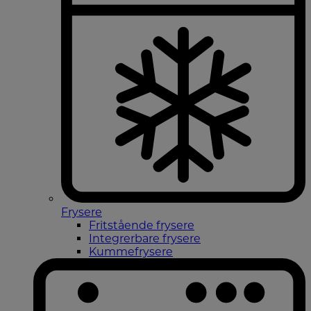
Frysere
Fritstående frysere
Integrerbare frysere
Kummefrysere