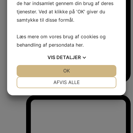
de har indsamlet gennem din brug af deres
tjenester. Ved at klikke på 'OK' giver du
samtykke til disse formål.
Læs mere om vores brug af cookies og
behandling af persondata
her
.
VIS
DETALJER
JA
NEJ
OK
JA
NEJ
NØDVENDIGE
PRÆFERENCER
AFVIS ALLE
Vinkøleskabe
JA
NEJ
JA
NEJ
Vinkøleskabe
MARKETING
STATISTIK