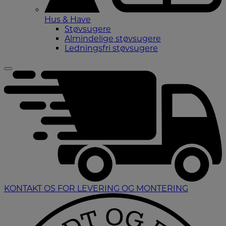
Hus & Have
Støvsugere
Almindelige støvsugere
Ledningsfri støvsugere
KONTAKT OS FOR LEVERING OG MONTERING