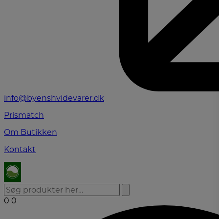
info@byenshvidevarer.dk
Prismatch
Om Butikken
Kontakt
0
0