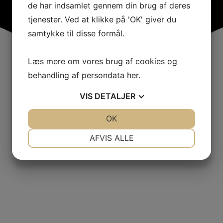
de har indsamlet gennem din brug af deres
tjenester. Ved at klikke på 'OK' giver du
samtykke til disse formål.
Læs mere om vores brug af cookies og
behandling af persondata
her
.
VIS
DETALJER
JA
NEJ
OK
JA
NEJ
NØDVENDIGE
PRÆFERENCER
AFVIS ALLE
JA
NEJ
JA
NEJ
MARKETING
STATISTIK